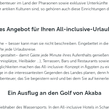
r Abenteuer im Land der Pharaonen sowie exklusive Unterkünfte
r antiken Kulturen sind, so gehören auch diese Einrichtungen
ves Angebot für Ihren All-inclusive-Urla
e – besser kann man sie nicht beschreiben. Eingebettet in di
te jede Urlaubsreise.
 gestaltet– damit Gäste jede Minute ihres Aufenthalts genieß
splätze, Heilbäder ...), Terrassen, Bars und Restaurants sowie
lichkeiten machen das All-inclusive-Konzept in Ägypten zu ei
e in die interessantesten Gegenden des Landes planen, denn hie
nteuer, das Sie begeistern wird und bei dem Sie auf keinerle
Ein Ausflug an den Golf von Akaba
iebhaber des Wassersports. In den All-inclusive Hotels in Sch