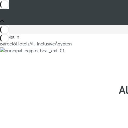
Du bist in
Barceló
Hotels
All-Inclusive
Ägypten
A