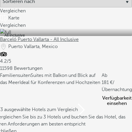
Vergleichen
Karte
Vergleichen
All inclusive
Barceló Puerto Vallarta - All Inclusive
Puerto Vallarta, Mexico
4.2/5
11598 Bewertungen
Familiensuiten
Suites mit Balkon und Blick auf
Ab
das Meer
Ideal für Konferenzen und Hochzeiten
181
/
Übernachtung
Verfügbarkeit
einsehen
/3 ausgewählte Hotels zum Vergleich
rgleichen Sie bis zu 3 Hotels und buchen Sie das Hotel, das
hren Anforderungen am besten entspricht
chließen