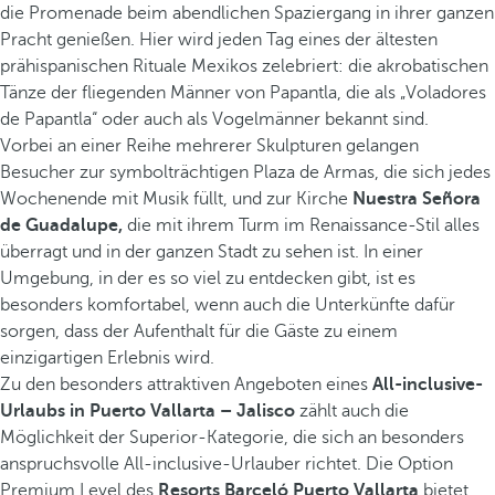
die Promenade beim abendlichen Spaziergang in ihrer ganzen
Pracht genießen. Hier wird jeden Tag eines der ältesten
prähispanischen Rituale Mexikos zelebriert: die akrobatischen
Tänze der fliegenden Männer von Papantla, die als „Voladores
de Papantla“ oder auch als Vogelmänner bekannt sind.
Vorbei an einer Reihe mehrerer Skulpturen gelangen
Besucher zur symbolträchtigen Plaza de Armas, die sich jedes
Wochenende mit Musik füllt, und zur Kirche
Nuestra Señora
de Guadalupe,
die mit ihrem Turm im Renaissance-Stil alles
überragt und in der ganzen Stadt zu sehen ist. In einer
Umgebung, in der es so viel zu entdecken gibt, ist es
besonders komfortabel, wenn auch die Unterkünfte dafür
sorgen, dass der Aufenthalt für die Gäste zu einem
einzigartigen Erlebnis wird.
Zu den besonders attraktiven Angeboten eines
All-inclusive-
Urlaubs in Puerto Vallarta – Jalisco
zählt auch die
Möglichkeit der Superior-Kategorie, die sich an besonders
anspruchsvolle All-inclusive-Urlauber richtet. Die Option
Premium Level des
Resorts Barceló Puerto Vallarta
bietet