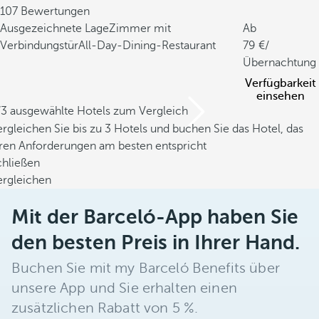
107 Bewertungen
Ausgezeichnete Lage
Zimmer mit
Ab
Verbindungstür
All-Day-Dining-Restaurant
79
/
Übernachtung
Verfügbarkeit
einsehen
/3 ausgewählte Hotels zum Vergleich
rgleichen Sie bis zu 3 Hotels und buchen Sie das Hotel, das
hren Anforderungen am besten entspricht
chließen
ergleichen
Mit der Barceló-App haben Sie
den besten Preis in Ihrer Hand.
Buchen Sie mit my Barceló Benefits über
unsere App und Sie erhalten einen
zusätzlichen Rabatt von 5 %.