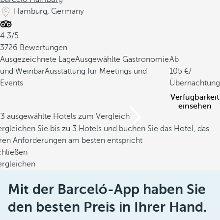
Hamburg, Germany
4.3/5
3726 Bewertungen
Ausgezeichnete Lage
Ausgewählte Gastronomie
Ab
und Weinbar
Ausstattung für Meetings und
105
/
Events
Übernachtung
Verfügbarkeit
einsehen
/3 ausgewählte Hotels zum Vergleich
rgleichen Sie bis zu 3 Hotels und buchen Sie das Hotel, das
hren Anforderungen am besten entspricht
chließen
ergleichen
Mit der Barceló-App haben Sie
den besten Preis in Ihrer Hand.