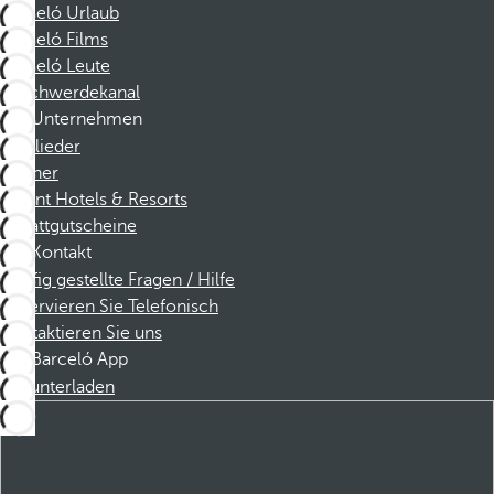
Barceló Urlaub
Barceló Films
Barceló Leute
Beschwerdekanal
Unternehmen
Mitglieder
Partner
Dorint Hotels & Resorts
Rabattgutscheine
Kontakt
Häufig gestellte Fragen / Hilfe
Reservieren Sie Telefonisch
Kontaktieren Sie uns
Barceló App
Herunterladen