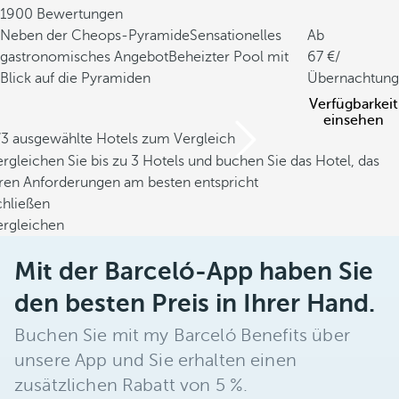
1900 Bewertungen
Neben der Cheops-Pyramide
Sensationelles
Ab
gastronomisches Angebot
Beheizter Pool mit
67
/
Blick auf die Pyramiden
Übernachtung
Verfügbarkeit
einsehen
/3 ausgewählte Hotels zum Vergleich
rgleichen Sie bis zu 3 Hotels und buchen Sie das Hotel, das
hren Anforderungen am besten entspricht
chließen
ergleichen
Mit der Barceló-App haben Sie
den besten Preis in Ihrer Hand.
Buchen Sie mit my Barceló Benefits über
unsere App und Sie erhalten einen
zusätzlichen Rabatt von 5 %.