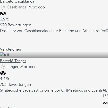
Barceló Casablanca
Casablanca, Morocco
3.9/5
970 Bewertungen
Das Herz von Casablanca
Ideal für Besuche und Arbeitstreffen
S
Vergleichen
Barceló Tanger
Tanger, Morocco
4.4/5
703 Bewertungen
Strategische Lage
Gastronomie vor Ort
Meetings und Events
Ab
13
Ve