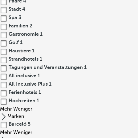
Paare
4
Stadt
4
Spa
3
Familien
2
Gastronomie
1
Golf
1
Haustiere
1
Strandhotels
1
Tagungen und Veranstaltungen
1
All inclusive
1
All Inclusive Plus
1
Ferienhotels
1
Hochzeiten
1
Mehr
Weniger
Marken
Barceló
5
Mehr
Weniger