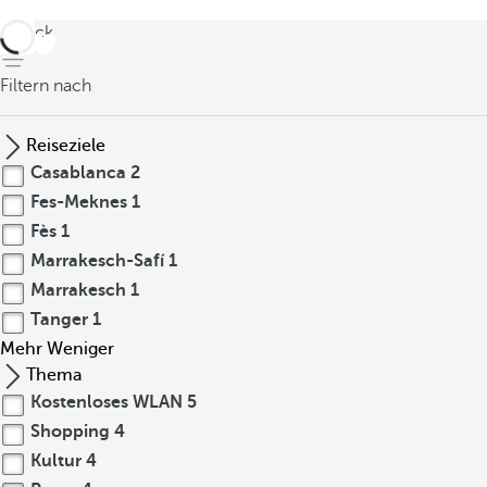
zurück
Filtern nach
Reiseziele
Casablanca
2
Fes-Meknes
1
Fès
1
Marrakesch-Safí
1
Marrakesch
1
Tanger
1
Mehr
Weniger
Thema
Kostenloses WLAN
5
Shopping
4
Kultur
4