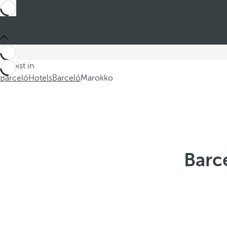
Du bist in
Barceló
Hotels
Barceló
Marokko
Barc