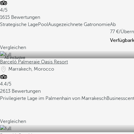
4/5
1615 Bewertungen
Strategische Lage
Pool
Ausgezeichnete Gatronomie
Ab
77
/Übern
Verfügbark
Vergleichen
All inclusive
Barceló Palmeraie Oasis Resort
Marrakech, Morocco
4.4/5
2613 Bewertungen
Privilegierte Lage im Palmenhain von Marrakesch
Businesscen
Vergleichen