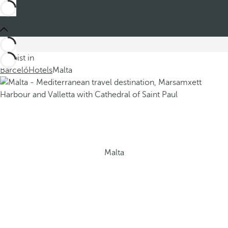
Du bist in
Barceló
Hotels
Malta
Malta