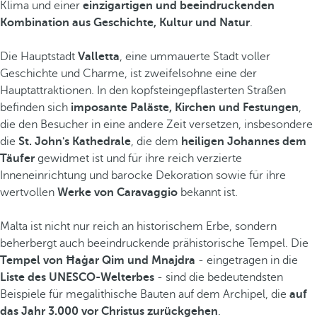
Klima und einer
einzigartigen und beeindruckenden
Kombination aus Geschichte, Kultur und Natur
.
Die Hauptstadt
Valletta
, eine ummauerte Stadt voller
Geschichte und Charme, ist zweifelsohne eine der
Hauptattraktionen. In den kopfsteingepflasterten Straßen
befinden sich
imposante Paläste, Kirchen und Festungen
,
die den Besucher in eine andere Zeit versetzen, insbesondere
die
St. John's Kathedrale
, die dem
heiligen Johannes dem
Täufer
gewidmet ist und für ihre reich verzierte
Inneneinrichtung und barocke Dekoration sowie für ihre
wertvollen
Werke von Caravaggio
bekannt ist.
Malta ist nicht nur reich an historischem Erbe, sondern
beherbergt auch beeindruckende prähistorische Tempel. Die
Tempel von Ħaġar Qim und Mnajdra
- eingetragen in die
Liste des UNESCO-Welterbes
- sind die bedeutendsten
Beispiele für megalithische Bauten auf dem Archipel, die
auf
das Jahr 3.000 vor Christus zurückgehen
.