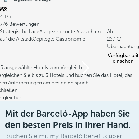
4.1/5
776 Bewertungen
Strategische Lage
Ausgezeichnete Aussichten
Ab
auf die Altstadt
Gepflegte Gastronomie
257
/
Übernachtung
Verfügbarkeit
einsehen
/3 ausgewählte Hotels zum Vergleich
rgleichen Sie bis zu 3 Hotels und buchen Sie das Hotel, das
hren Anforderungen am besten entspricht
chließen
ergleichen
Mit der Barceló-App haben Sie
den besten Preis in Ihrer Hand.
Buchen Sie mit my Barceló Benefits über