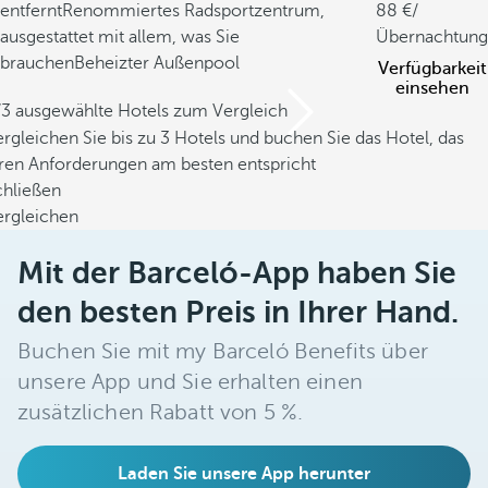
entfernt
Renommiertes Radsportzentrum,
88
/
ausgestattet mit allem, was Sie
Übernachtung
brauchen
Beheizter Außenpool
Verfügbarkeit
einsehen
/3 ausgewählte Hotels zum Vergleich
rgleichen Sie bis zu 3 Hotels und buchen Sie das Hotel, das
hren Anforderungen am besten entspricht
chließen
ergleichen
Mit der Barceló-App haben Sie
den besten Preis in Ihrer Hand.
Buchen Sie mit my Barceló Benefits über
unsere App und Sie erhalten einen
zusätzlichen Rabatt von 5 %.
Laden Sie unsere App herunter