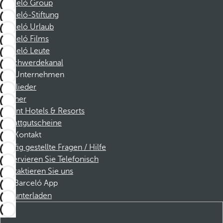
Barceló Group
Barceló-Stiftung
Barceló Urlaub
Barceló Films
Barceló Leute
Beschwerdekanal
Unternehmen
Mitglieder
Partner
Dorint Hotels & Resorts
Rabattgutscheine
Kontakt
Häufig gestellte Fragen / Hilfe
Reservieren Sie Telefonisch
Kontaktieren Sie uns
Barceló App
Herunterladen