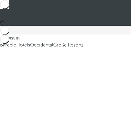
Du bist in
Barceló
Hotels
Occidental
Große Resorts