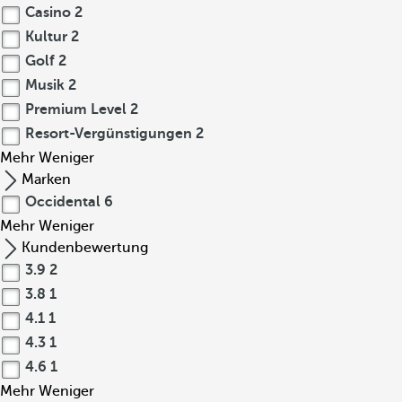
Casino
2
Kultur
2
Golf
2
Musik
2
Premium Level
2
Resort-Vergünstigungen
2
Mehr
Weniger
Marken
Occidental
6
Mehr
Weniger
Kundenbewertung
3.9
2
3.8
1
4.1
1
4.3
1
4.6
1
Mehr
Weniger