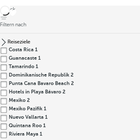
zurück
Filtern nach
Reiseziele
Costa Rica
1
Guanacaste
1
Tamarindo
1
Dominikanische Republik
2
Punta Cana Bavaro Beach
2
Hotels in Playa Bávaro
2
Mexiko
2
Mexiko Pazifik
1
Nuevo Vallarta
1
Quintana Roo
1
Riviera Maya
1