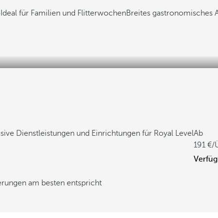
o
Ideal für Familien und Flitterwochen
Breites gastronomisches A
sive Dienstleistungen und Einrichtungen für Royal Level
Ab
191
/
Verfüg
derungen am besten entspricht