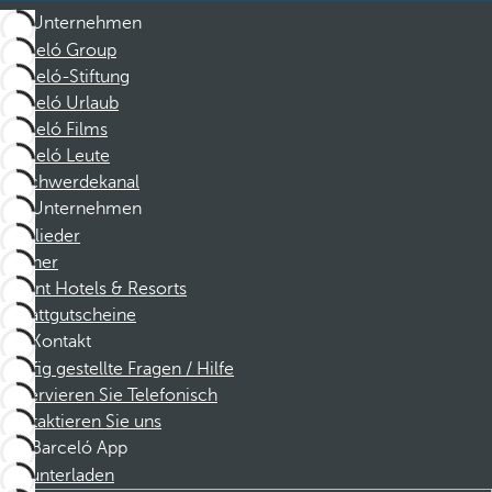
Unternehmen
Barceló Group
Barceló-Stiftung
Barceló Urlaub
Barceló Films
Barceló Leute
Beschwerdekanal
Unternehmen
Mitglieder
Partner
Dorint Hotels & Resorts
Rabattgutscheine
Kontakt
Häufig gestellte Fragen / Hilfe
Reservieren Sie Telefonisch
Kontaktieren Sie uns
Barceló App
Herunterladen