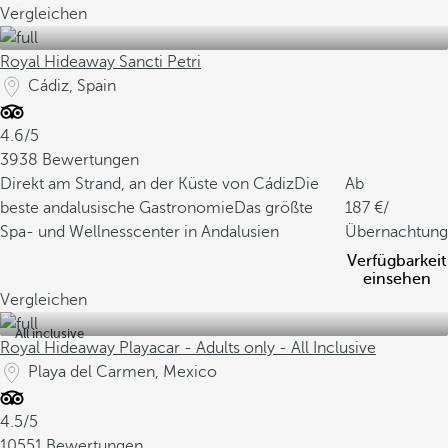
Vergleichen
Royal Hideaway Sancti Petri
Cádiz, Spain
4.6/5
3938 Bewertungen
Direkt am Strand, an der Küste von Cádiz
Die
Ab
beste andalusische Gastronomie
Das größte
187
/
Spa- und Wellnesscenter in Andalusien
Übernachtung
Verfügbarkeit
einsehen
Vergleichen
All inclusive
Royal Hideaway Playacar - Adults only - All Inclusive
Playa del Carmen, Mexico
4.5/5
10551 Bewertungen