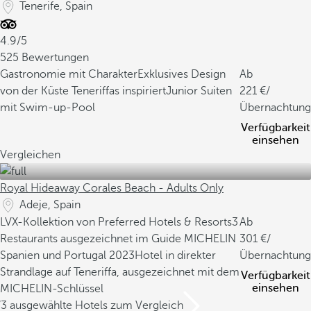
Tenerife, Spain
4.9/5
525 Bewertungen
Gastronomie mit Charakter
Exklusives Design
Ab
von der Küste Teneriffas inspiriert
Junior Suiten
221
/
mit Swim-up-Pool
Übernachtung
Verfügbarkeit
einsehen
Vergleichen
Royal Hideaway Corales Beach - Adults Only
Adeje, Spain
LVX-Kollektion von Preferred Hotels & Resorts
3
Ab
Restaurants ausgezeichnet im Guide MICHELIN
301
/
Spanien und Portugal 2023
Hotel in direkter
Übernachtung
Strandlage auf Teneriffa, ausgezeichnet mit dem
Verfügbarkeit
einsehen
MICHELIN-Schlüssel
/3 ausgewählte Hotels zum Vergleich