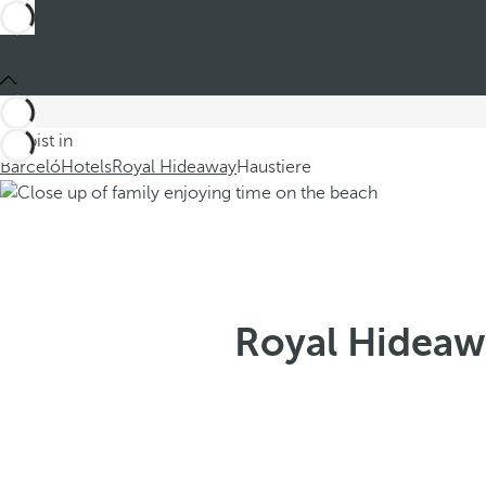
Du bist in
Barceló
Hotels
Royal Hideaway
Haustiere
Royal Hideawa