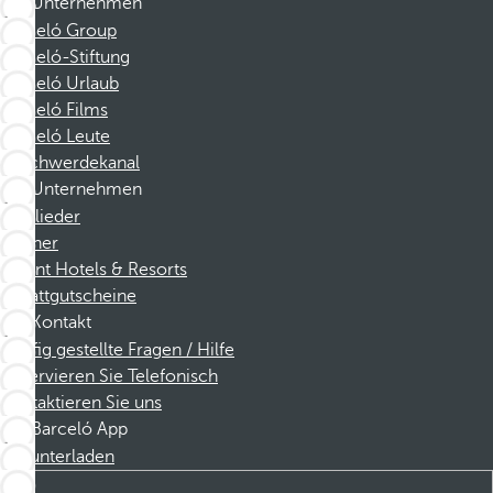
Unternehmen
Barceló Group
Barceló-Stiftung
Barceló Urlaub
Barceló Films
Barceló Leute
Beschwerdekanal
Unternehmen
Mitglieder
Partner
Dorint Hotels & Resorts
Rabattgutscheine
Kontakt
Häufig gestellte Fragen / Hilfe
Reservieren Sie Telefonisch
Kontaktieren Sie uns
Barceló App
Herunterladen