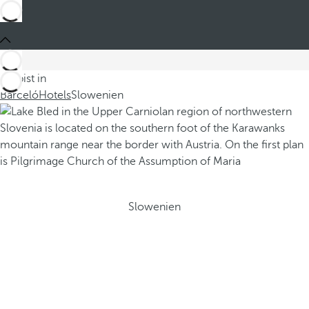
Du bist in
Barceló
Hotels
Slowenien
Slowenien