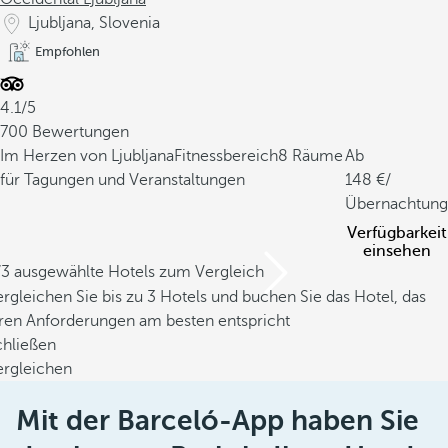
Ljubljana, Slovenia
Empfohlen
4.1/5
700 Bewertungen
Im Herzen von Ljubljana
Fitnessbereich
8 Räume
Ab
für Tagungen und Veranstaltungen
148
/
Übernachtung
Verfügbarkeit
einsehen
/3 ausgewählte Hotels zum Vergleich
rgleichen Sie bis zu 3 Hotels und buchen Sie das Hotel, das
hren Anforderungen am besten entspricht
chließen
ergleichen
Mit der Barceló-App haben Sie