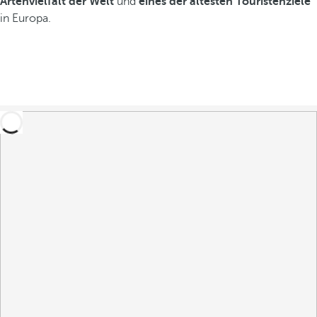
Artenvielfalt der Welt
und
eines der ältesten Touristenziele
in Europa.