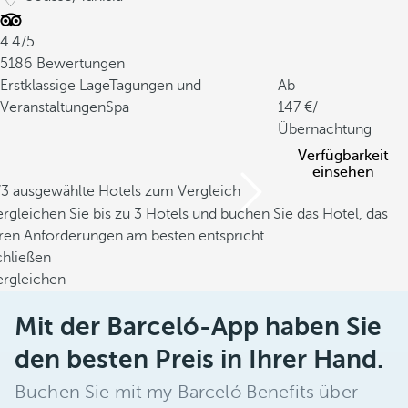
4.4/5
5186 Bewertungen
Erstklassige Lage
Tagungen und
Ab
Veranstaltungen
Spa
147
/
Übernachtung
Verfügbarkeit
einsehen
/3 ausgewählte Hotels zum Vergleich
rgleichen Sie bis zu 3 Hotels und buchen Sie das Hotel, das
hren Anforderungen am besten entspricht
chließen
ergleichen
Mit der Barceló-App haben Sie
den besten Preis in Ihrer Hand.
Buchen Sie mit my Barceló Benefits über