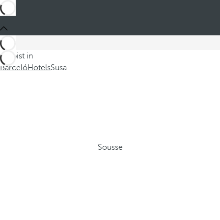
Du bist in
Barceló
Hotels
Susa
Sousse