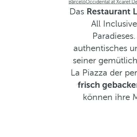
Barceló
Occidental at Xcaret De
Das
Restaurant L
All Inclusiv
Paradieses.
authentisches un
seiner gemütlic
La Piazza der pe
frisch gebacke
können ihre M