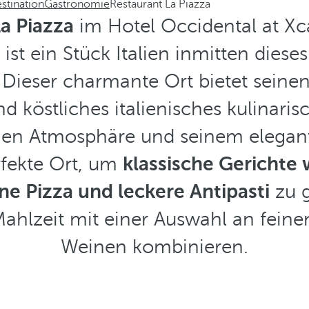
stination
Gastronomie
Restaurant La Piazza
a Piazza
im Hotel Occidental at Xca
e ist ein Stück Italien inmitten diese
 Dieser charmante Ort bietet seine
d köstliches italienisches kulinarisc
hen Atmosphäre und seinem elegant
rfekte Ort, um
klassische Gerichte w
ne Pizza und leckere Antipasti
zu g
ahlzeit mit einer Auswahl an feinen
Weinen kombinieren.