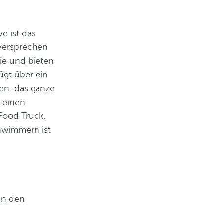
e ist das
 versprechen
ie und bieten
ügt über ein
agen das ganze
 einen
Food Truck,
hwimmern ist
en den