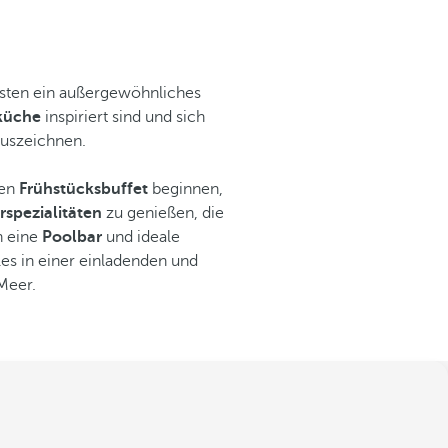
Gästen ein außergewöhnliches
küche
inspiriert sind und sich
auszeichnen.
ven
Frühstücksbuffet
beginnen,
rspezialitäten
zu genießen, die
h eine
Poolbar
und ideale
les in einer einladenden und
Meer.