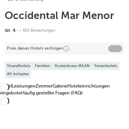
Zu Favoriten hinzufügen
Weitere Fotos und Videos ansehen
Occidental Mar Menor
4
463 Bewertungen
Preis dieses Hotels verfolgen
Strandhotels
Familien
Kostenloses WLAN
Ferienhotels
All inclusive
Hotel
Leistungen
Zimmer
Galerie
Hoteleinrichtungen
Angebote
Häufig gestellte Fragen (FAQ)