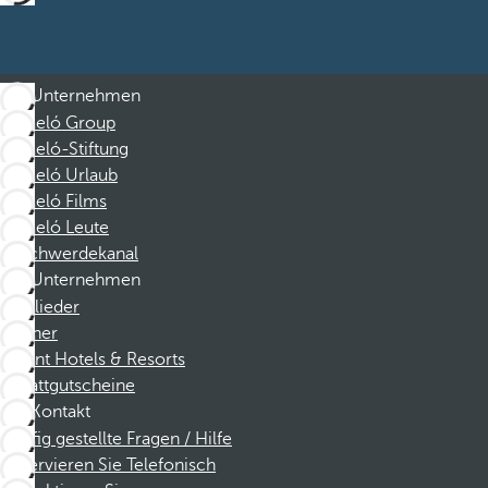
Unternehmen
Barceló Group
Barceló-Stiftung
Barceló Urlaub
Barceló Films
Barceló Leute
Beschwerdekanal
Unternehmen
Mitglieder
Partner
Dorint Hotels & Resorts
Rabattgutscheine
Kontakt
Häufig gestellte Fragen / Hilfe
Reservieren Sie Telefonisch