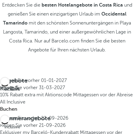
Entdecken Sie die
besten Hotelangebote in Costa Rica
und
genießen Sie einen einzigartigen Urlaub im
Occidental
Tamarindo
mit den schönsten Sonnenuntergängen in Playa
Langosta, Tamarindo, und einer außergewöhnlichen Lage in
Costa Rica. Nur auf Barcelo.com finden Sie die besten
Angebote für Ihren nächsten Urlaub.
Angebote
Buchen Sie vorher
01-01-2027
All
Karibik
Reisen Sie vorher
31-03-2027
inclusive
10% Rabatt extra mit Aktionscode
Mittagessen vor der Abreise
All Inclusive
Buchen
Sommerangebote
Buchen Sie vorher
22-09-2026
All
Reisen Sie vorher
21-09-2026
inclusive
Exklusiver my Barceló-Kundenrabatt
Mittagessen vor der