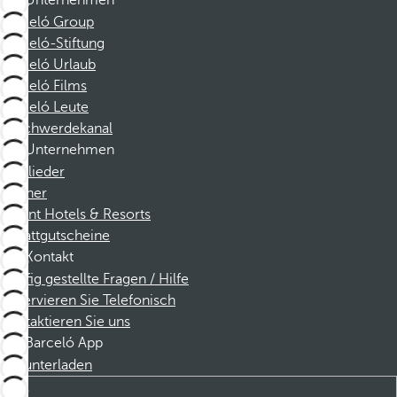
Unternehmen
Barceló Group
Barceló-Stiftung
Barceló Urlaub
Barceló Films
Barceló Leute
Beschwerdekanal
Unternehmen
Mitglieder
Partner
Dorint Hotels & Resorts
Rabattgutscheine
Kontakt
Häufig gestellte Fragen / Hilfe
Reservieren Sie Telefonisch
Kontaktieren Sie uns
Barceló App
Herunterladen