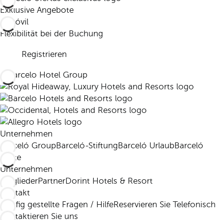
Exklusive Angebote
Flexibilität bei der Buchung
Registrieren
Unternehmen
Barceló Group
Barceló-Stiftung
Barceló Urlaub
Barceló
Leute
Unternehmen
Mitglieder
Partner
Dorint Hotels & Resort
Kontakt
Häufig gestellte Fragen / Hilfe
Reservieren Sie Telefonisch
Kontaktieren Sie uns