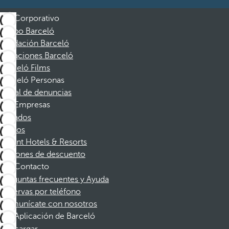
Corporativo
Grupo Barceló
Fundación Barceló
Vacaciones Barceló
Barceló Films
Barceló Personas
Canal de denuncias
Empresas
Afiliados
Socios
Dorint Hotels & Resorts
Cupones de descuento
Contacto
Preguntas frecuentes y Ayuda
Reservas por teléfono
Comunícate con nosotros
Aplicación de Barceló