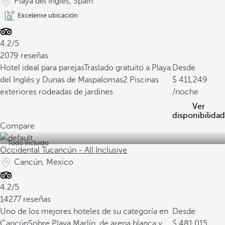
Playa del Inglés, Spain
Excelente ubicación
4.2/5
2079 reseñas
Hotel ideal para parejas
Traslado gratuito a Playa
Desde
del Inglés y Dunas de Maspalomas
2 Piscinas
411,249
exteriores rodeadas de jardines
/noche
Ver
disponibilidad
Compare
Todo incluido
Occidental Tucancún - All Inclusive
Cancún, Mexico
4.2/5
14277 reseñas
Uno de los mejores hoteles de su categoría en
Desde
Cancún
Sobre Playa Marlín, de arena blanca y
481,015