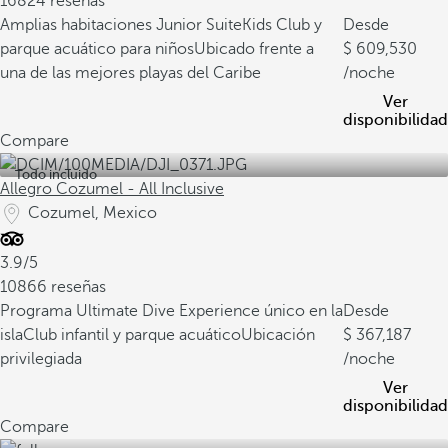
16824 reseñas
Amplias habitaciones Junior Suite
Kids Club y
Desde
parque acuático para niños
Ubicado frente a
609,530
una de las mejores playas del Caribe
/noche
Ver
disponibilidad
Compare
Todo incluido
Allegro Cozumel - All Inclusive
Cozumel, Mexico
3.9/5
10866 reseñas
Programa Ultimate Dive Experience único en la
Desde
isla
Club infantil y parque acuático
Ubicación
367,187
privilegiada
/noche
Ver
disponibilidad
Compare