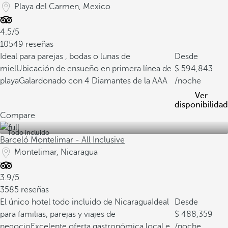
Playa del Carmen, Mexico
4.5/5
10549 reseñas
Ideal para parejas , bodas o lunas de
Desde
miel
Ubicación de ensueño en primera línea de
594,843
playa
Galardonado con 4 Diamantes de la AAA
/noche
Ver
disponibilidad
Compare
Todo incluido
Barceló Montelimar - All Inclusive
Montelimar, Nicaragua
3.9/5
3585 reseñas
El único hotel todo incluido de Nicaragua
Ideal
Desde
para familias, parejas y viajes de
488,359
negocio
Excelente oferta gastronómica local e
/noche