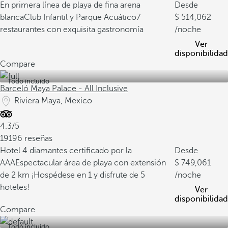
En primera línea de playa de fina arena
Desde
blanca
Club Infantil y Parque Acuático
7
514,062
restaurantes con exquisita gastronomía
/noche
Ver
disponibilidad
Compare
Todo incluido
Barceló Maya Palace - All Inclusive
Riviera Maya, Mexico
4.3/5
19196 reseñas
Hotel 4 diamantes certificado por la
Desde
AAA
Espectacular área de playa con extensión
749,061
de 2 km
¡Hospédese en 1 y disfrute de 5
/noche
hoteles!
Ver
disponibilidad
Compare
Todo incluido