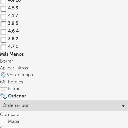
4.4
10
4.5
9
4.1
7
3.9
5
4.6
4
3.8
2
4.7
1
Más
Menos
Borrar
Aplicar Filtros
Ver en mapa
68
hoteles
Filtrar
Ordenar
Comparar
Mapa