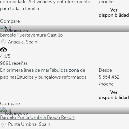
comodidades
Actividades y entretenimiento
/noche
para toda la familia
Ver
disponibilidad
Compare
Todo incluido
Barceló Fuerteventura Castillo
Antigua, Spain
4.1/5
9891 reseñas
En primera línea de mar
Fabulosa zona de
Desde
piscinas
Estudios y bungalows reformados
554,452
/noche
Ver
disponibilidad
Compare
Todo incluido
Barceló Punta Umbría Beach Resort
Punta Umbría, Spain