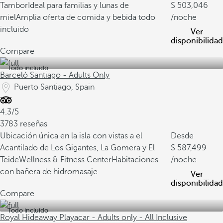
Tambor
Ideal para familias y lunas de
503,046
miel
Amplia oferta de comida y bebida todo
/noche
incluido
Ver
disponibilidad
Compare
Todo incluido
Barceló Santiago - Adults Only
Puerto Santiago, Spain
4.3/5
3783 reseñas
Ubicación única en la isla con vistas a el
Desde
Acantilado de Los Gigantes, La Gomera y El
587,499
Teide
Wellness & Fitness Center
Habitaciones
/noche
con bañera de hidromasaje
Ver
disponibilidad
Compare
Todo incluido
Royal Hideaway Playacar - Adults only - All Inclusive