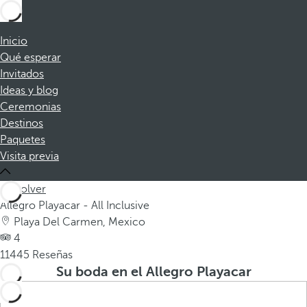
Inicio
Qué esperar
Invitados
Ideas y blog
Ceremonias
Destinos
Paquetes
Visita previa
Volver
Allegro Playacar - All Inclusive
Playa Del Carmen, Mexico
4
11445 Reseñas
Su boda en el Allegro Playacar