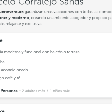
celó Corralejo Sands
uerteventura
garantizan unas vacaciones con todas las comodi
gante y moderno
, creando un ambiente acogedor y propicio p
s relajante y exclusiva.
e
ia moderna y funcional con balcón o terraza.
ha
e acondicionado
go café y té
 Personas
2 adultos máx.
/ 1 niños máx.
xe