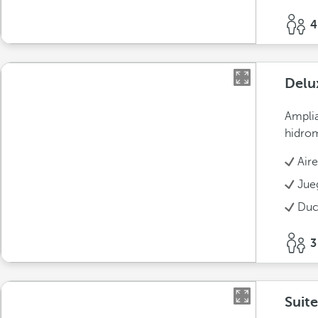
4
Delu
Amplia
hidrom
Air
Jue
Duc
3
Suite