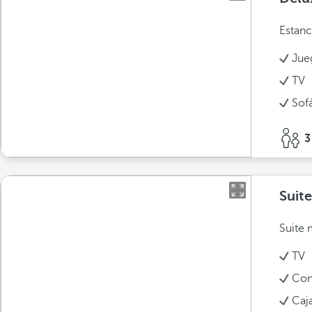
Estanc
Jue
TV
Sof
3
Suite
Suite 
TV
Con
Caja