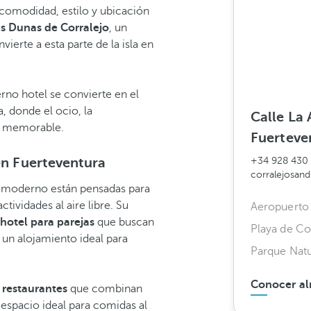
comodidad, estilo y ubicación
as Dunas de Corralejo
, un
ierte a esta parte de la isla en
rno hotel se convierte en el
a, donde el ocio, la
Calle La 
ia memorable.
Fuerteve
en Fuerteventura
+34 928 430
corralejosan
o
moderno están pensadas para
ctividades al aire libre. Su
Aeropuerto 
hotel para parejas
que buscan
Playa de Co
un alojamiento ideal para
Parque Natu
Conocer al
 restaurantes
que combinan
n espacio ideal para comidas al