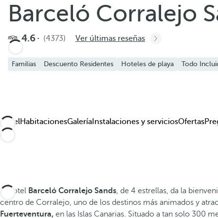
Barceló Corralejo 
Añadir a favoritos
Ver más fotos y videos
4.6
(4373)
Ver últimas reseñas
Familias
Descuento Residentes
Hoteles de playa
Todo Inclu
Hotel
Habitaciones
Galería
Instalaciones y servicios
Ofertas
Pre
El hotel
Barceló Corralejo Sands
, de 4 estrellas, da la bienve
centro de Corralejo, uno de los destinos más animados y atrac
Fuerteventura,
en las Islas Canarias. Situado a tan solo 300 met