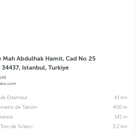
 Mah Abdulhak Hamit, Cad No 25
 34437, Istanbul, Turkiye
545
celo.com
 de Estambul
41 km
 metro de Taksim
450 m
ranvía
141 m
Tren de Sirkeci
3,2 km