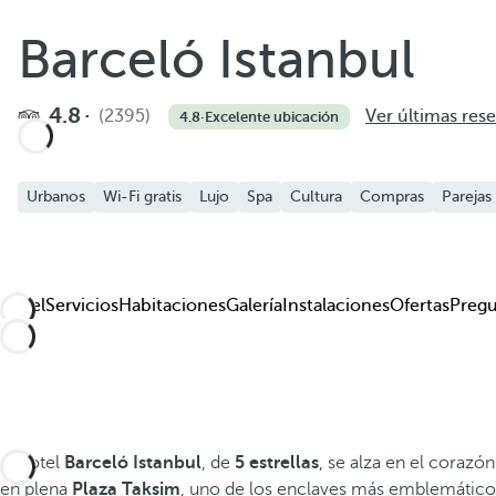
Añadir a favoritos
Barceló Istanbul
Ver más fotos y videos
4.8
(2395)
Ver últimas res
4.8
·
Excelente ubicación
Urbanos
Wi-Fi gratis
Lujo
Spa
Cultura
Compras
Parejas
Hotel
Servicios
Habitaciones
Galería
Instalaciones
Ofertas
Pregu
El hotel
Barceló Istanbul
, de
5 estrellas
, se alza en el corazó
en plena
Plaza Taksim
, uno de los enclaves más emblemáticos