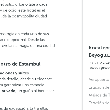
 el pulso urbano late a cada
de ocio, este hotel es el
ral de la cosmopolita ciudad
ecnología en cada uno de sus
so excepcional. Desde las
 revelan la magia de una ciudad
Kocatepe
Beyoglu.,
centro de Estambul
90-21-23774
istanbul@bar
aciones y suites
da detalle, desde su elegante
Aeropuerto
a garantizar una estancia
Estación de
privado
, un guiño al bienestar
Atajada de T
Estación de 
es de excepción. Entre ellas