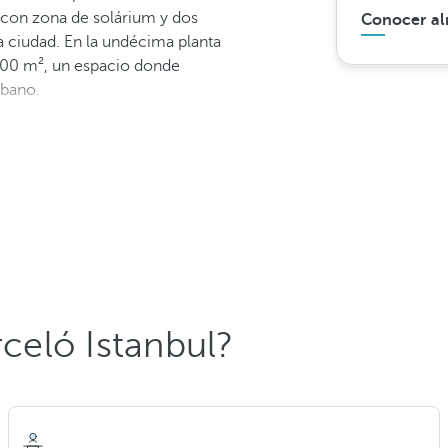
a con zona de solárium y dos
Conocer al
a ciudad. En la undécima planta
00 m², un espacio donde
rbano.
rceló Istanbul?