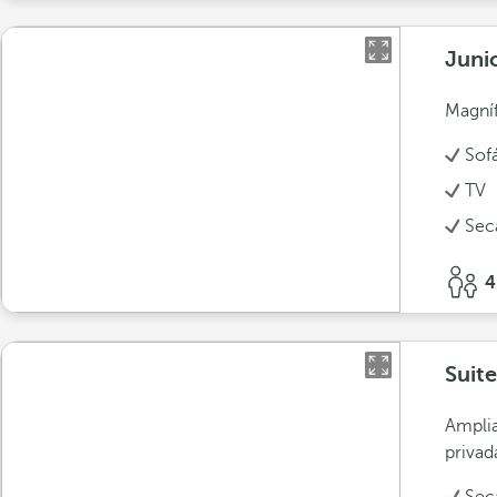
Juni
Magníf
Sof
TV
Sec
4
Suit
Amplia
privad