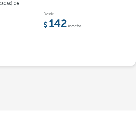
cadas) de
Desde
142
/noche