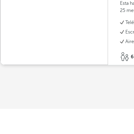
Esta h
25 met
Tel
Escr
Air
6