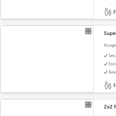
2
Supe
Acoged
Sec
Escr
Air
3
2x2 