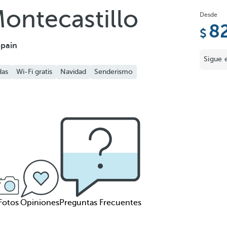
ontecastillo
Desde
8
Spain
Sigue 
das
Wi-Fi gratis
Navidad
Senderismo
Fotos
Opiniones
Preguntas Frecuentes