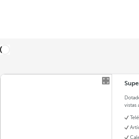
Supe
Dotado
vistas 
Tel
Art
Cal