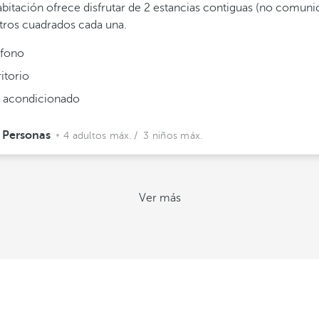
abitación ofrece disfrutar de 2 estancias contiguas (no comuni
ros cuadrados cada una.
éfono
itorio
e acondicionado
 Personas
4 adultos máx.
/ 3 niños máx.
Ver más