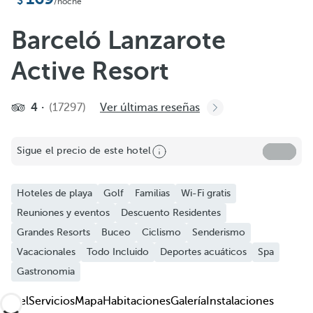
/noche
Barceló Lanzarote
Active Resort
4
(17297)
Ver últimas reseñas
Compartir
Sigue el precio de este hotel
Añadir a favoritos
Ver más fotos y videos
Hoteles de playa
Golf
Familias
Wi-Fi gratis
Reuniones y eventos
Descuento Residentes
Grandes Resorts
Buceo
Ciclismo
Senderismo
Vacacionales
Todo Incluido
Deportes acuáticos
Spa
Gastronomia
Hotel
Servicios
Mapa
Habitaciones
Galería
Instalaciones