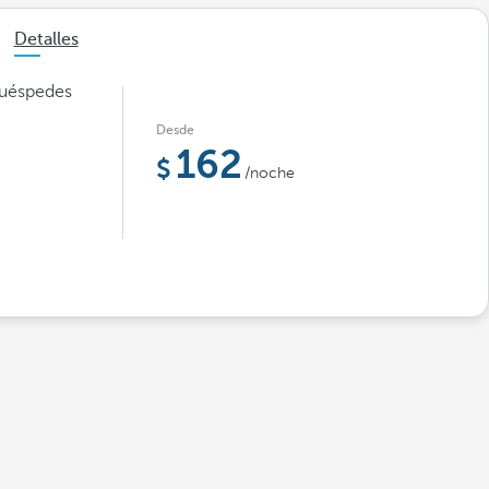
Detalles
huéspedes
Desde
162
/noche