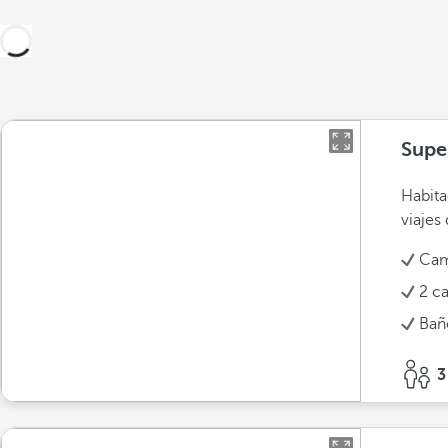
Supe
Habita
viajes
Cam
2 c
Bañ
3