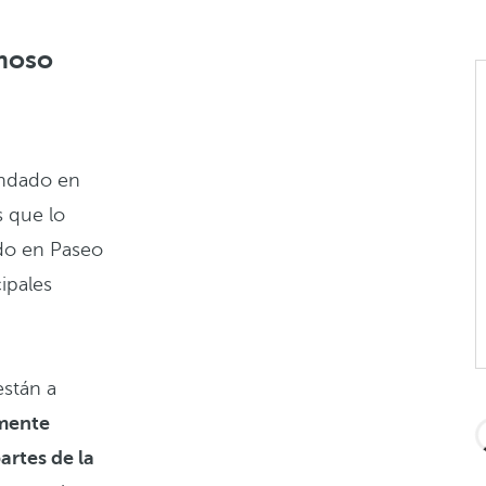
rmoso
fundado en
 que lo
do en Paseo
cipales
están a
mente
rtes de la