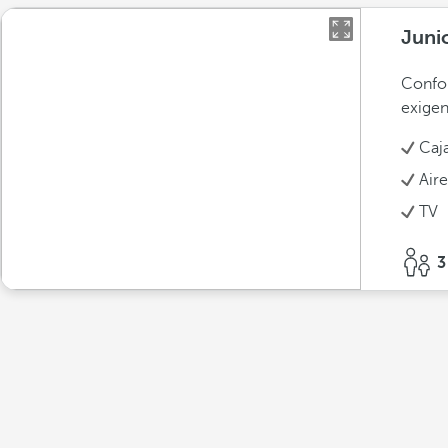
Juni
Confor
exigen
Caja
Air
TV
3