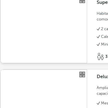
Super
Habita
comod
2 c
Cal
Min
3
Delu
Amplia
capaci
Mesa