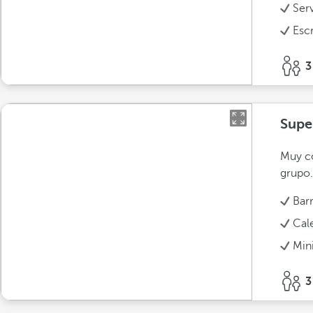
Ser
Escr
3
Super
Muy có
grupo.
Bar
Cal
Min
3