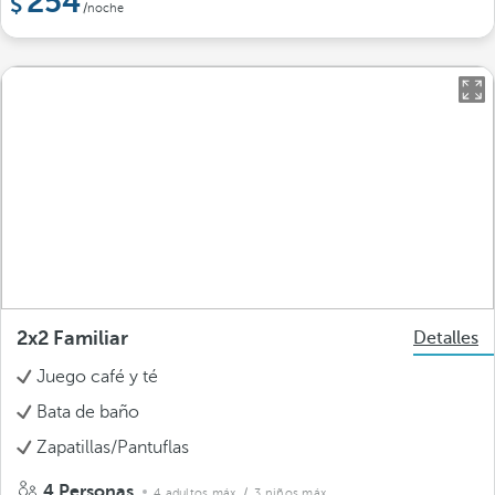
254
/noche
2x2 Familiar
Detalles
Juego café y té
Bata de baño
Zapatillas/Pantuflas
4 Personas
4 adultos máx.
/ 3 niños máx.