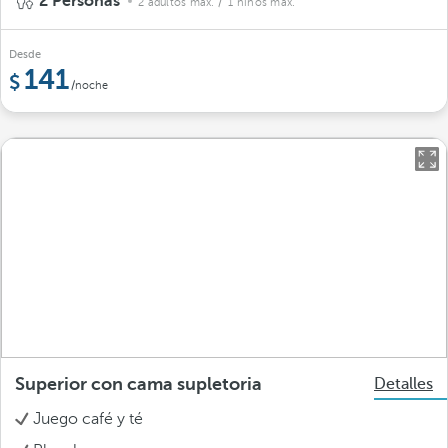
2 Personas
2 adultos máx.
/ 1 niños máx.
Desde
141
/noche
Superior con cama supletoria
Detalles
Juego café y té