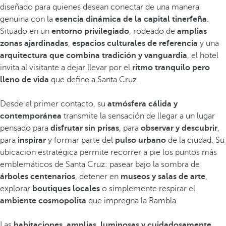
diseñado para quienes desean conectar de una manera
genuina con la
esencia dinámica de la capital tinerfeña
.
Situado en un
entorno privilegiado
, rodeado de
amplias
zonas ajardinadas
,
espacios culturales de referencia
y una
arquitectura que combina tradición y vanguardia
, el hotel
invita al visitante a dejar llevar por el
ritmo tranquilo pero
lleno de vida
que define a Santa Cruz.
Desde el primer contacto, su
atmósfera cálida y
contemporánea
transmite la sensación de llegar a un lugar
pensado para
disfrutar sin prisas
, para
observar y descubrir
,
para
inspirar
y formar parte del
pulso urbano
de la ciudad. Su
ubicación estratégica permite recorrer a pie los puntos más
emblemáticos de Santa Cruz: pasear bajo la sombra de
árboles centenarios
, detener en
museos y salas de arte
,
explorar
boutiques locales
o simplemente respirar el
ambiente cosmopolita
que impregna la Rambla.
Las
habitaciones, amplias, luminosas y cuidadosamente