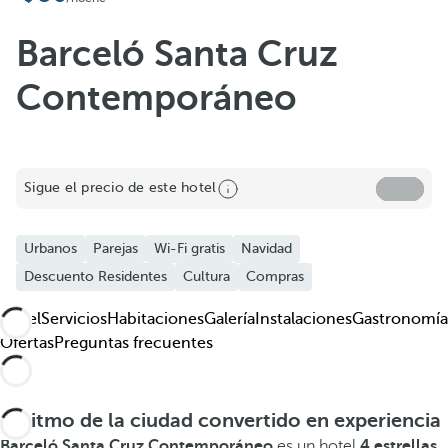
Añadir a favoritos
Ver más fotos y videos
Barceló Santa Cruz
Contemporáneo
Sigue el precio de este hotel
Urbanos
Parejas
Wi-Fi gratis
Navidad
Descuento Residentes
Cultura
Compras
Hotel
Servicios
Habitaciones
Galería
Instalaciones
Gastronomía
Ofertas
Preguntas frecuentes
El ritmo de la ciudad convertido en experiencia
Barceló Santa Cruz Contemporáneo
es un hotel
4 estrellas