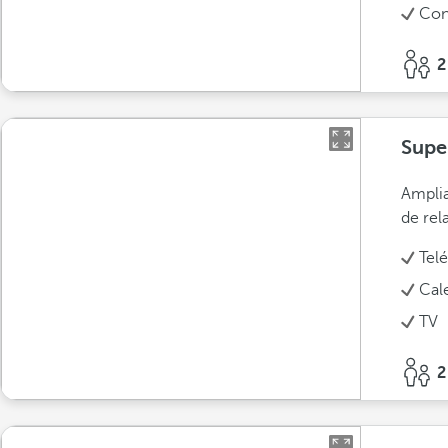
Con
2
Supe
Amplia
de rel
Tel
Cal
TV
2