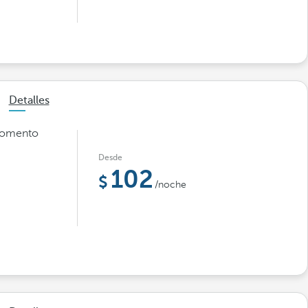
Detalles
 momento
Desde
102
/noche