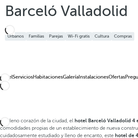
Añadir a favoritos
Barceló Valladolid
Ver más fotos y videos
Urbanos
Familias
Parejas
Wi-Fi gratis
Cultura
Compras
Hotel
Servicios
Habitaciones
Galería
Instalaciones
Ofertas
Pregu
En pleno corazón de la ciudad, el
hotel Barceló Valladolid 4 e
comodidades propias de un establecimiento de nueva constru
cuidadosamente estudiado y lleno de encanto, este
hotel de 4