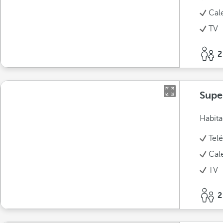
Cal
TV
2
Super
Habita
Tel
Cal
TV
2