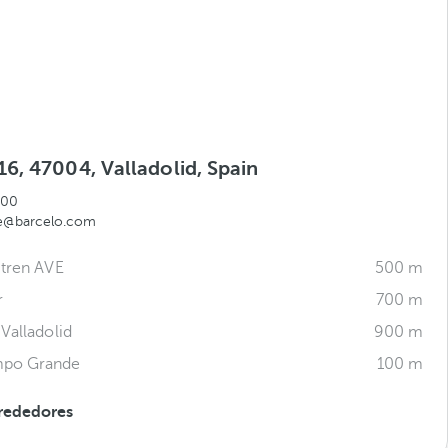
6, 47004, Valladolid, Spain
000
te@barcelo.com
 tren AVE
500 m
r
700 m
Valladolid
900 m
mpo Grande
100 m
rededores