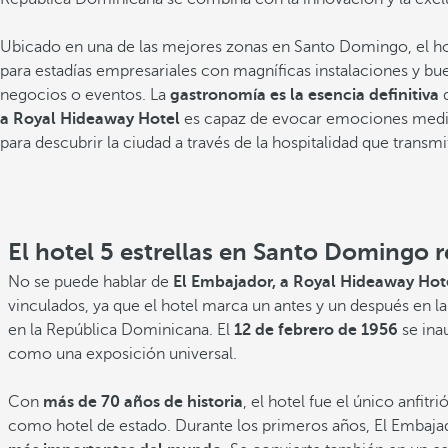
Ubicado en una de las mejores zonas en Santo Domingo, el hot
para estadías empresariales con magníficas instalaciones y b
negocios o eventos. La
gastronomía es la esencia definitiva
d
a Royal Hideaway Hotel
es capaz de evocar emociones median
para descubrir la ciudad a través de la hospitalidad que transm
Compartir
Añadir a favoritos
Ver más fotos y videos
El hotel 5 estrellas en Santo Domingo re
No se puede hablar de
El Embajador, a Royal Hideaway Hot
vinculados, ya que el hotel marca un antes y un después en l
en la República Dominicana. El
12 de febrero de 1956
se ina
como una exposición universal.
Con
más de 70 años de historia
, el hotel fue el único anfit
como hotel de estado. Durante los primeros años, El Embajado