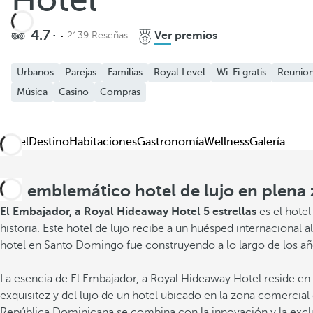
Hotel
4.7
Ver premios
2139 Reseñas
Urbanos
Parejas
Familias
Royal Level
Wi-Fi gratis
Reunion
Música
Casino
Compras
Hotel
Destino
Habitaciones
Gastronomía
Wellness
Galería
Un emblemático hotel de lujo en plena
El Embajador, a Royal Hideaway Hotel 5 estrellas
es el hote
historia. Este hotel de lujo recibe a un huésped internacional
hotel en Santo Domingo fue construyendo a lo largo de los añ
La esencia de El Embajador, a Royal Hideaway Hotel reside en l
exquisitez y del lujo de un hotel ubicado en la zona comercia
República Dominicana se combina con la innovación y la exclusi