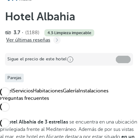
Añadir a favoritos
Ver más fotos y videos
Hotel Albahia
3.7
(1188)
4.3
·
Limpieza impecable
Ver últimas reseñas
Sigue el precio de este hotel
Parejas
Hotel
Servicios
Habitaciones
Galería
Instalaciones
Preguntas frecuentes
El
hotel Albahía de 3 estrellas
se encuentra en una ubicación
privilegiada frente al Mediterráneo. Además de por sus vistas
al mar, este hotel en Alicante destaca por estar situado
en un