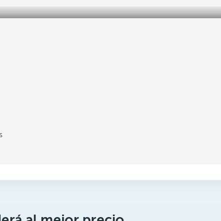
s
erá al mejor precio