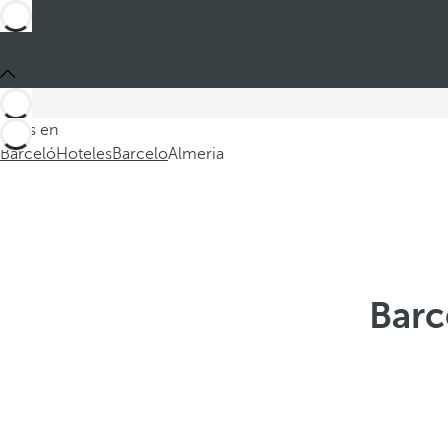
Estás en
Barceló
Hoteles
Barcelo
Almeria
Barc