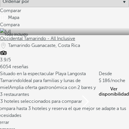
Comparar
Mapa
Compara
Todo incluido
Occidental Tamarindo - All Inclusive
Tamarindo Guanacaste, Costa Rica
3.9/5
6054 reseñas
Situado en la espectacular Playa Langosta
Desde
Tamarindo
Ideal para familias y lunas de
186
/noche
miel
Amplia oferta gastronómica con 2 bares y
Ver
disponibilidad
3 restaurantes
/3 hoteles seleccionados para comparar
mpara hasta 3 hoteles y reserva el que mejor se adapte a tus
ecesidades
errar