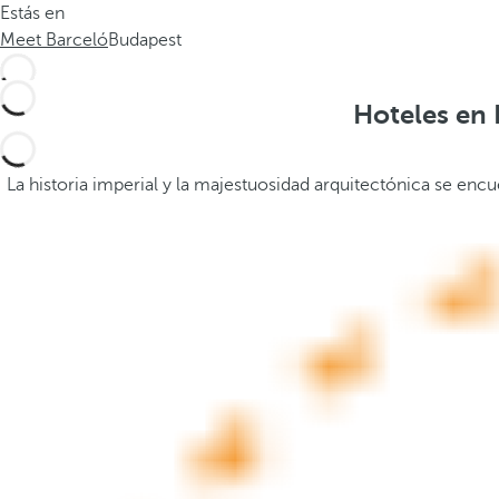
Estás en
.
a
Meet Barceló
Budapest
.
b
a
j
Hoteles en 
o
,
s
La historia imperial y la majestuosidad arquitectónica se en
e
a
b
r
e
l
a
v
e
n
t