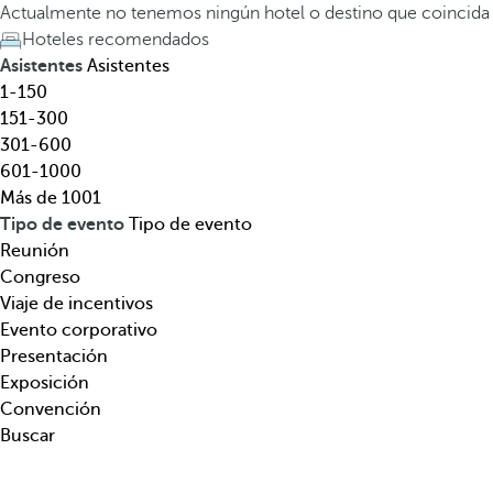
l
a
Actualmente no tenemos ningún hotel o destino que coincida
,
t
Hoteles recomendados
d
e
Asistentes
Asistentes
e
c
1-150
s
l
151-300
t
a
301-600
i
d
601-1000
n
e
Más de 1001
o
f
Tipo de evento
Tipo de evento
,
l
Reunión
t
e
Congreso
e
c
Viaje de incentivos
m
h
Evento corporativo
á
a
Presentación
t
h
Exposición
i
a
Convención
c
c
Buscar
a
i
.
a