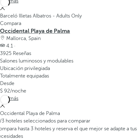
Ver más
v
e
Barceló Illetas Albatros - Adults Only
n
Compara
t
Occidental Playa de Palma
a
Mallorca, Spain
n
4.1 ·
a
3925 Reseñas
e
Salones luminosos y modulables
m
Ubicación privilegiada
e
Totalmente equipadas
r
Desde
g
92
/noche
e
Ver más
n
t
Occidental Playa de Palma
e
/3 hoteles seleccionados para comparar
.
mpara hasta 3 hoteles y reserva el que mejor se adapte a tus
ecesidades