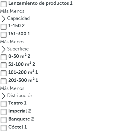
Lanzamiento de productos
1
t
Más
Menos
e
Capacidad
r
1-150
2
e
151-300
1
s
Más
Menos
,
Superficie
p
0-50 m²
2
u
e
51-100 m²
2
d
101-200 m²
1
e
201-300 m²
1
s
Más
Menos
p
Distribución
u
Teatro
1
l
Imperial
2
s
Banquete
2
a
Cóctel
1
r