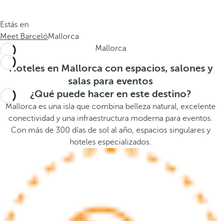
.
a
.
a
Estás en
.
b
Meet Barceló
Mallorca
a
Mallorca
j
o
Hoteles en Mallorca con espacios, salones y
,
salas para eventos
s
¿Qué puede hacer en este destino?
e
Mallorca es una isla que combina belleza natural, excelente
a
conectividad y una infraestructura moderna para eventos.
b
Con más de 300 días de sol al año, espacios singulares y
r
hoteles especializados.
e
l
a
v
e
n
t