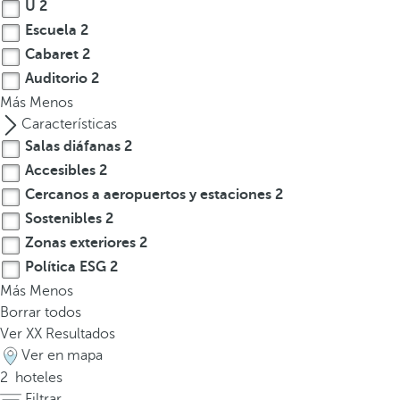
l
U
2
a
Escuela
2
t
Cabaret
2
e
Auditorio
2
c
Más
Menos
l
Características
a
Salas diáfanas
2
d
Accesibles
2
e
Cercanos a aeropuertos y estaciones
2
f
Sostenibles
2
l
e
Zonas exteriores
2
c
Política ESG
2
h
Más
Menos
a
Borrar todos
h
Ver
XX
Resultados
a
Ver en mapa
c
2
hoteles
i
Filtrar