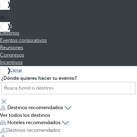
Inicio
Destinos
Eventos corporativos
Reuniones
Congresos
Incentivos
Cerrar
B
A
¿Dónde quieres hacer tu evento?
u
l
s
p
c
u
a
l
Destinos recomendados
h
s
Ver todos los destinos
o
a
Hoteles recomendados
t
r
Destinos recomendados
e
l