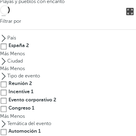
Playas y pueblos con encanto
o
d
u
Filtrar por
c
i
País
r
España
2
t
Más
Menos
r
Ciudad
e
Más
Menos
s
Tipo de evento
o
Reunión
2
m
Incentive
1
á
s
Evento corporativo
2
c
Congreso
1
a
Más
Menos
r
Temática del evento
a
Automoción
1
c