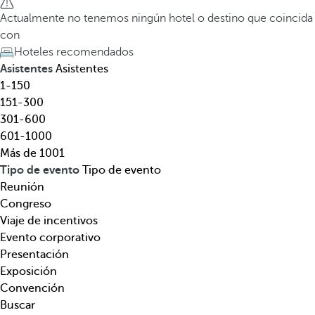
l
a
Actualmente no tenemos ningún hotel o destino que coincida
,
t
con
d
e
Hoteles recomendados
e
c
Asistentes
Asistentes
s
l
1-150
t
a
151-300
i
d
301-600
n
e
601-1000
o
f
Más de 1001
,
l
Tipo de evento
Tipo de evento
t
e
Reunión
e
c
Congreso
m
h
Viaje de incentivos
á
a
Evento corporativo
t
h
Presentación
i
a
Exposición
c
c
Convención
a
i
Buscar