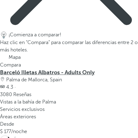
a
p
r
i
¡Comienza a comparar!
m
Haz clic en “Compara” para comparar las diferencias entre 2 o
e
más hoteles.
r
Mapa
a
Compara
o
Barceló Illetas Albatros - Adults Only
p
Palma de Mallorca, Spain
c
4.3 ·
i
3080 Reseñas
ó
Vistas a la bahía de Palma
n
Servicios exclusivos
d
Áreas exteriores
e
Desde
l
177
/noche
a