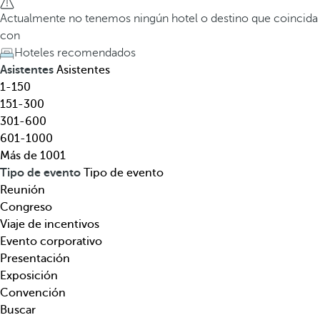
l
a
Actualmente no tenemos ningún hotel o destino que coincida
,
t
con
d
e
Hoteles recomendados
e
c
Asistentes
Asistentes
s
l
1-150
t
a
151-300
i
d
301-600
n
e
601-1000
o
f
Más de 1001
,
l
Tipo de evento
Tipo de evento
t
e
Reunión
e
c
Congreso
m
h
Viaje de incentivos
á
a
Evento corporativo
t
h
Presentación
i
a
Exposición
c
c
Convención
a
i
Buscar