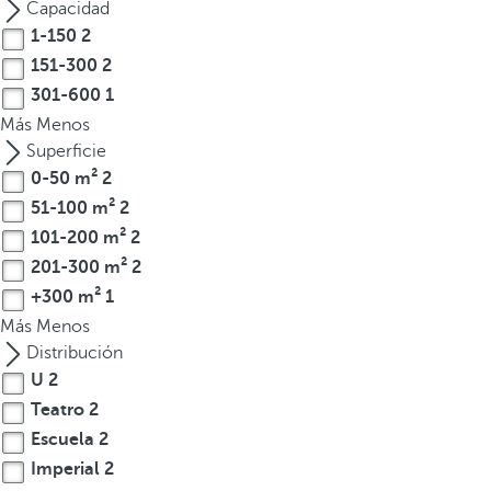
Capacidad
t
1-150
2
e
151-300
2
r
301-600
1
e
Más
Menos
s
Superficie
,
0-50 m²
2
p
51-100 m²
2
u
e
101-200 m²
2
d
201-300 m²
2
e
+300 m²
1
s
Más
Menos
p
Distribución
u
U
2
l
Teatro
2
s
Escuela
2
a
Imperial
2
r