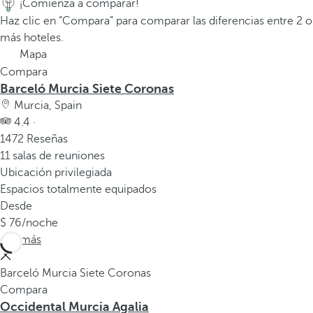
¡Comienza a comparar!
a
Haz clic en “Compara” para comparar las diferencias entre 2 o
p
más hoteles.
r
Mapa
i
Compara
m
Barceló Murcia Siete Coronas
e
Murcia, Spain
r
4.4 ·
a
1472 Reseñas
o
11 salas de reuniones
p
Ubicación privilegiada
c
Espacios totalmente equipados
i
Desde
ó
76
/noche
n
Ver más
d
e
Barceló Murcia Siete Coronas
l
Compara
a
Occidental Murcia Agalia