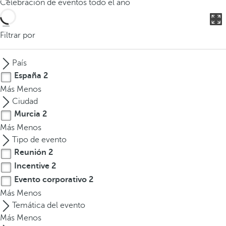
Celebración de eventos todo el año
o
d
u
Filtrar por
c
i
País
r
España
2
t
Más
Menos
r
Ciudad
e
Murcia
2
s
Más
Menos
o
Tipo de evento
m
Reunión
2
á
s
Incentive
2
c
Evento corporativo
2
a
Más
Menos
r
Temática del evento
a
Más
Menos
c