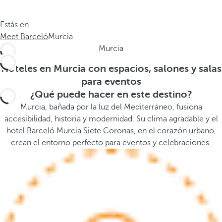
.
a
.
a
Estás en
.
b
Meet Barceló
Murcia
a
Murcia
j
o
Hoteles en Murcia con espacios, salones y salas
,
para eventos
s
¿Qué puede hacer en este destino?
e
Murcia, bañada por la luz del Mediterráneo, fusiona
a
accesibilidad, historia y modernidad. Su clima agradable y el
b
hotel Barceló Murcia Siete Coronas, en el corazón urbano,
r
crean el entorno perfecto para eventos y celebraciones.
e
l
a
v
e
n
t