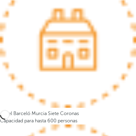
s
e
m
u
e
v
e
a
l
a
p
r
i
m
e
Hotel Barceló Murcia Siete Coronas
r
Capacidad para hasta 600 personas
a
o