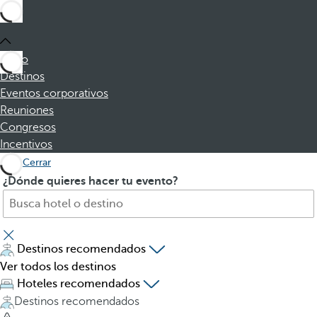
Inicio
Destinos
Eventos corporativos
Reuniones
Congresos
Incentivos
Cerrar
B
A
¿Dónde quieres hacer tu evento?
u
l
s
p
c
u
a
l
Destinos recomendados
h
s
Ver todos los destinos
o
a
Hoteles recomendados
t
r
Destinos recomendados
e
l