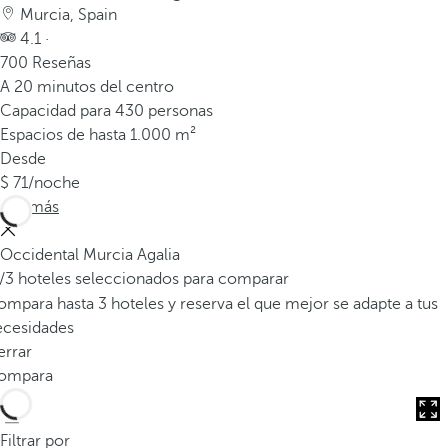
v
Murcia, Spain
e
4.1 ·
n
700 Reseñas
t
A 20 minutos del centro
a
Capacidad para 430 personas
n
Espacios de hasta 1.000 m²
a
Desde
e
71
/noche
m
Ver más
e
r
Occidental Murcia Agalia
g
/3 hoteles seleccionados para comparar
e
mpara hasta 3 hoteles y reserva el que mejor se adapte a tus
n
ecesidades
t
errar
e
ompara
.
Filtrar por