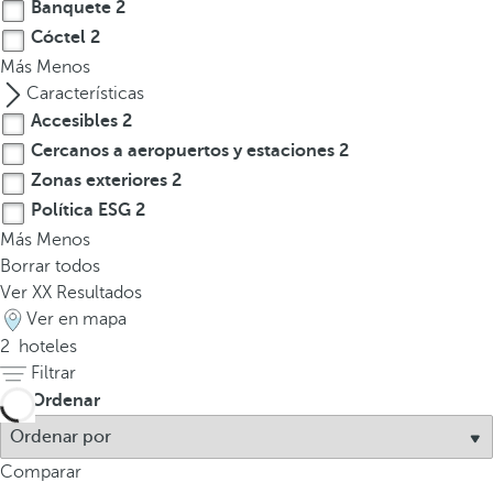
l
Banquete
2
a
Cóctel
2
t
Más
Menos
e
Características
c
Accesibles
2
l
Cercanos a aeropuertos y estaciones
2
a
Zonas exteriores
2
d
Política ESG
2
e
Más
Menos
f
Borrar todos
l
Ver
XX
Resultados
e
Ver en mapa
c
2
hoteles
h
Filtrar
a
Ordenar
h
a
c
Comparar
i