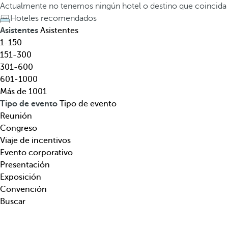
l
a
Actualmente no tenemos ningún hotel o destino que coincida
,
t
Hoteles recomendados
d
e
Asistentes
Asistentes
e
c
1-150
s
l
151-300
t
a
301-600
i
d
601-1000
n
e
Más de 1001
o
f
Tipo de evento
Tipo de evento
,
l
Reunión
t
e
Congreso
e
c
Viaje de incentivos
m
h
Evento corporativo
á
a
Presentación
t
h
Exposición
i
a
Convención
c
c
Buscar
a
i
.
a