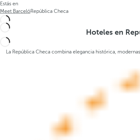
Estás en
.
a
Meet Barceló
República Checa
.
b
a
j
Hoteles en Repú
o
,
s
La República Checa combina elegancia histórica, modernas i
e
a
b
r
e
l
a
v
e
n
t