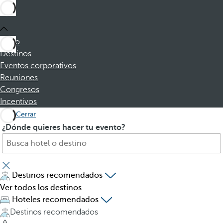
Inicio
Destinos
Eventos corporativos
Reuniones
Congresos
Incentivos
Cerrar
B
A
¿Dónde quieres hacer tu evento?
u
l
s
p
c
u
a
l
Destinos recomendados
h
s
Ver todos los destinos
o
a
Hoteles recomendados
t
r
Destinos recomendados
e
l