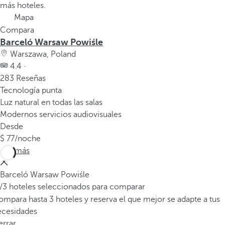
v
más hoteles.
e
Mapa
n
Compara
t
Barceló Warsaw Powiśle
a
Warszawa, Poland
n
4.4 ·
a
283 Reseñas
e
Tecnología punta
m
Luz natural en todas las salas
e
Modernos servicios audiovisuales
r
Desde
g
77
/noche
e
Ver más
n
t
Barceló Warsaw Powiśle
e
/3 hoteles seleccionados para comparar
.
mpara hasta 3 hoteles y reserva el que mejor se adapte a tus
ecesidades
errar