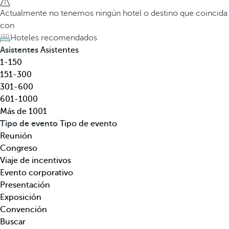
l
a
Actualmente no tenemos ningún hotel o destino que coincida
,
t
con
d
e
Hoteles recomendados
e
c
Asistentes
Asistentes
s
l
1-150
t
a
151-300
i
d
301-600
n
e
601-1000
o
f
Más de 1001
,
l
Tipo de evento
Tipo de evento
t
e
Reunión
e
c
Congreso
m
h
Viaje de incentivos
á
a
Evento corporativo
t
h
Presentación
i
a
Exposición
c
c
Convención
a
i
Buscar