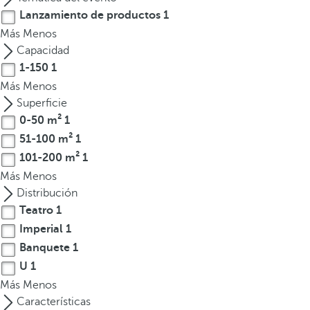
l
Lanzamiento de productos
1
a
Más
Menos
t
Capacidad
e
1-150
1
c
Más
Menos
l
Superficie
a
0-50 m²
1
d
e
51-100 m²
1
f
101-200 m²
1
l
Más
Menos
e
Distribución
c
Teatro
1
h
Imperial
1
a
Banquete
1
h
U
1
a
Más
Menos
c
Características
i