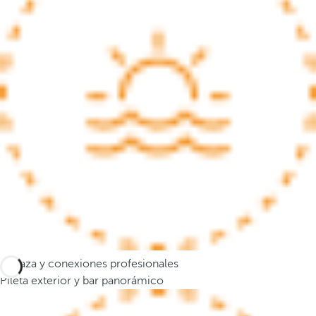
s
e
m
u
e
v
e
a
l
a
p
r
i
m
e
Terraza y conexiones profesionales
r
Pileta exterior y bar panorámico
a
o