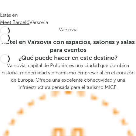
.
a
.
a
Estás en
.
b
Meet Barceló
Varsovia
a
Varsovia
j
o
Hotel en Varsovia con espacios, salones y salas
,
para eventos
s
¿Qué puede hacer en este destino?
e
Varsovia, capital de Polonia, es una ciudad que combina
a
historia, modernidad y dinamismo empresarial en el corazón
b
de Europa. Ofrece una excelente conectividad y una
r
infraestructura pensada para el turismo MICE.
e
l
a
v
e
n
t