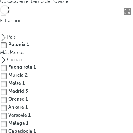
Ubicado en el barrio de Powiśle
o
d
u
Filtrar por
c
i
País
r
Polonia
1
t
Más
Menos
r
Ciudad
e
Fuengirola
1
s
Murcia
2
o
m
Malta
1
á
Madrid
3
s
Orense
1
c
Ankara
1
a
Varsovia
1
r
Málaga
1
a
Capadocia
1
c