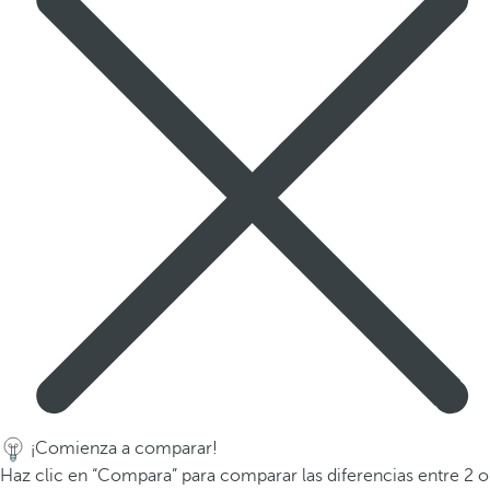
a
p
r
i
m
e
r
a
o
p
c
i
ó
n
d
e
l
¡Comienza a comparar!
a
Haz clic en “Compara” para comparar las diferencias entre 2 o