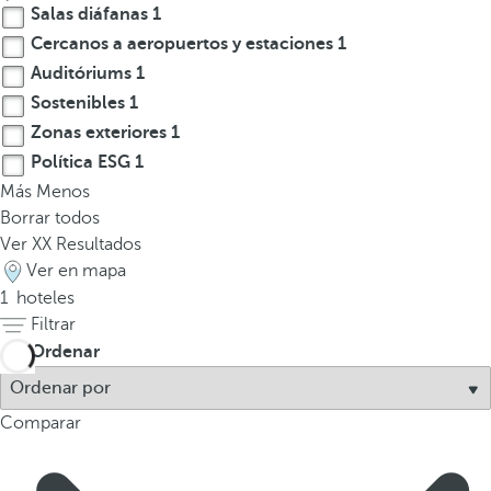
Salas diáfanas
1
a
a
Cercanos a aeropuertos y estaciones
1
b
Auditóriums
1
a
Sostenibles
1
j
Zonas exteriores
1
o
Política ESG
1
p
Más
Menos
a
Borrar todos
r
Ver
XX
Resultados
a
Ver en mapa
n
1
hoteles
a
Filtrar
v
Ordenar
e
g
a
Comparar
r
a
l