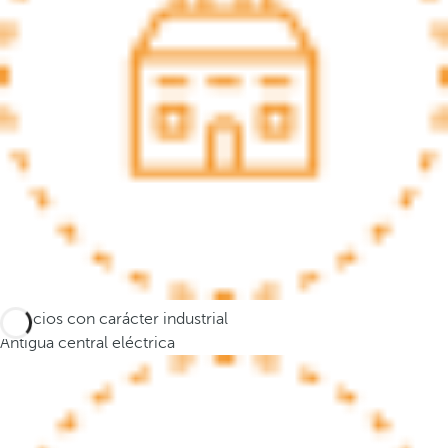
a
n
a
e
m
e
r
g
e
n
t
e
y
Espacios con carácter industrial
e
Antigua central eléctrica
l
f
o
c
o