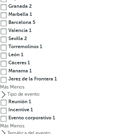
Granada
2
t
e
Marbella
1
r
Barcelona
5
e
Valencia
1
s
Sevilla
2
,
Torremolinos
1
p
León
1
u
Cáceres
1
e
Manama
1
d
e
Jerez de la Frontera
1
s
Más
Menos
p
Tipo de evento
u
Reunión
1
l
Incentive
1
s
Evento corporativo
1
a
Más
Menos
r
Temática del evento