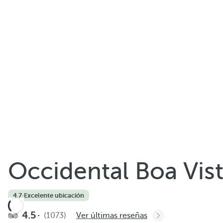
Compartir
Occidental Boa Vis
Añadir a favoritos
4.7
·
Excelente ubicación
Ver más fotos y videos
4.5
(1073)
Ver últimas reseñas