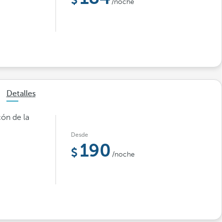
/noche
Detalles
cón de la
Desde
190
/noche