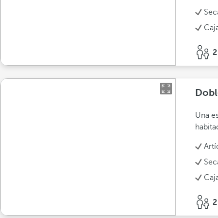
Sec
Caja
2
Dobl
Una es
habita
Art
Sec
Caja
2