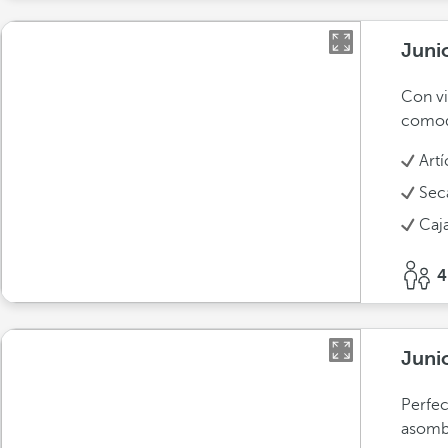
Juni
Con vi
comodi
Art
Sec
Caja
4
Junio
Perfec
asombr