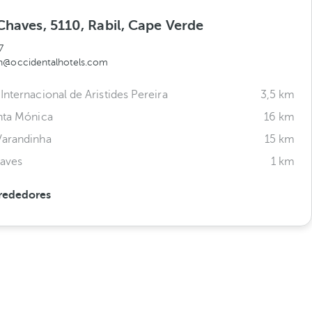
Chaves, 5110, Rabil, Cape Verde
7
h@occidentalhotels.com
Internacional de Aristides Pereira
3,5 km
nta Mónica
16 km
Varandinha
15 km
haves
1 km
rededores