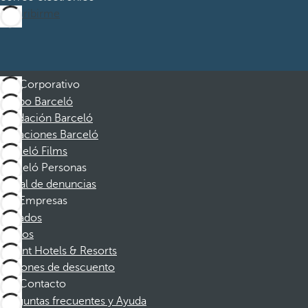
Suscribirme
Corporativo
Grupo Barceló
Fundación Barceló
Vacaciones Barceló
Barceló Films
Barceló Personas
Canal de denuncias
Empresas
Afiliados
Socios
Dorint Hotels & Resorts
Cupones de descuento
Contacto
Preguntas frecuentes y Ayuda