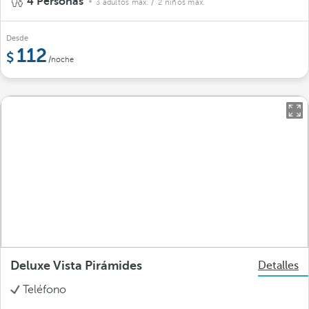
4 Personas
3 adultos máx.
/ 2 niños máx.
Desde
112
/noche
Deluxe Vista Pirámides
Detalles
Teléfono