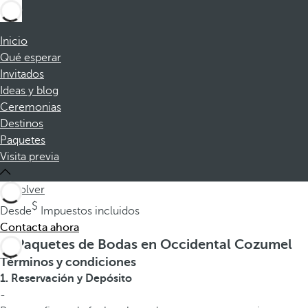
Inicio
Qué esperar
Invitados
Ideas y blog
Ceremonias
Destinos
Paquetes
Visita previa
volver
Desde
Impuestos incluidos
Contacta ahora
Paquetes de Bodas en Occidental Cozumel
Términos y condiciones
1. Reservación y Depósito
-