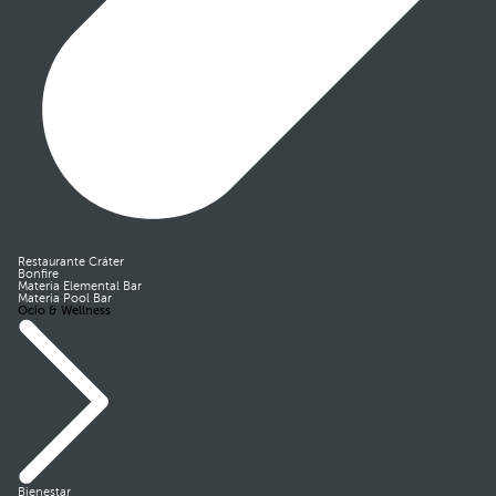
Restaurante Cráter
Bonfire
Materia Elemental Bar
Materia Pool Bar
Ocio & Wellness
Bienestar