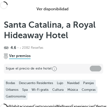
Ver disponibilidad
Santa Catalina, a Royal
Hideaway Hotel
4.6
2082 Reseñas
Compartir
Ver premios
Añadir a favoritos
Sigue el precio de este hotel
Ver más fotos y videos
Bodas
Descuento Residentes
Lujo
Navidad
Parejas
Urbanos
Spa
Wi-Fi gratis
Cultura
Música
Compras
Gastronomia
Hotel
Habitaciones
Gastronomía
Wellness
Experiencias
Ofertas