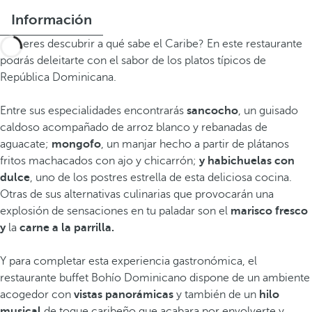
Información
¿Quieres descubrir a qué sabe el Caribe? En este restaurante
podrás deleitarte con el sabor de los platos típicos de
República Dominicana.
Entre sus especialidades encontrarás
sancocho
, un guisado
caldoso acompañado de arroz blanco y rebanadas de
aguacate;
mongofo
, un manjar hecho a partir de plátanos
fritos machacados con ajo y chicarrón;
y habichuelas con
dulce
, uno de los postres estrella de esta deliciosa cocina.
Otras de sus alternativas culinarias que provocarán una
explosión de sensaciones en tu paladar son el
marisco fresco
y
la
carne a la parrilla.
Y para completar esta experiencia gastronómica, el
restaurante buffet Bohío Dominicano dispone de un ambiente
acogedor con
vistas panorámicas
y también de un
hilo
musical
de toque caribeño que acabara por envolverte y