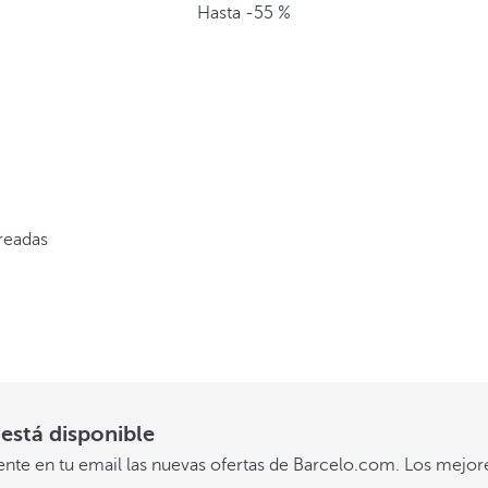
e
Hasta -55 %
l
o
q
u
e
i
creadas
m
a
g
i
está disponible
n
ente en tu email las nuevas ofertas de Barcelo.com. Los mejor
a