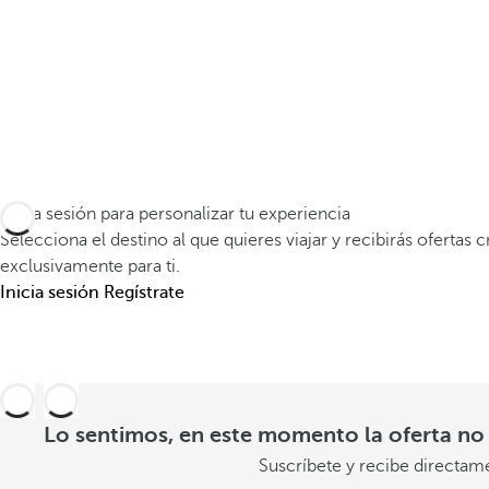
a
e
y
r
a
a
G
n
r
o
a
i
Inicia sesión para personalizar tu experiencia
n
Selecciona el destino al que quieres viajar y recibirás ofertas 
n
exclusivamente para ti.
d
c
Inicia sesión
Regístrate
R
l
e
u
s
i
Lo sentimos, en este momento la oferta no 
o
d
Suscríbete y recibe directam
r