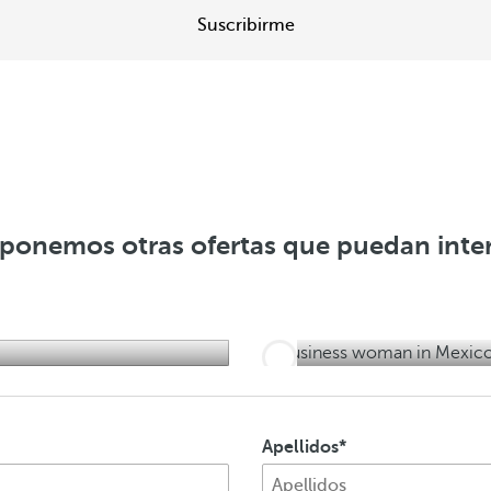
s
Suscribirme
V
e
r
o
f
e
r
ponemos otras ofertas que puedan inte
t
a
s
Apellidos