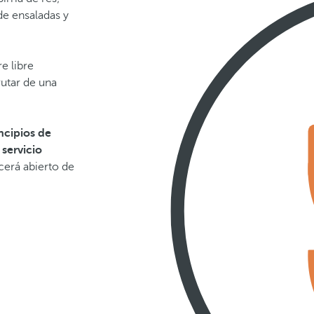
de ensaladas y
re libre
rutar de una
ncipios de
l
servicio
erá abierto de