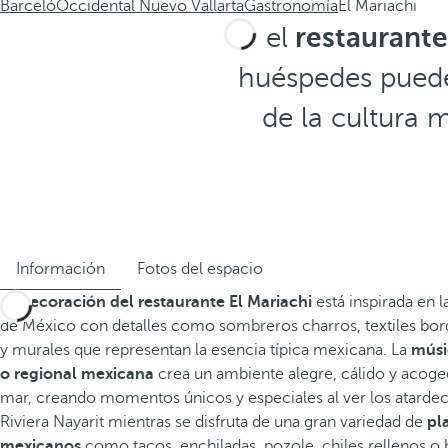
Barceló
Occidental Nuevo Vallarta
Gastronomía
El Mariachi
En el
restaurante
huéspedes puede
de la cultura 
Información
Fotos del espacio
La
decoración del restaurante El Mariachi
está inspirada en l
de México con detalles como sombreros charros, textiles bord
y murales que representan la esencia típica mexicana. La
músi
o regional mexicana
crea un ambiente alegre, cálido y acoged
mar, creando momentos únicos y especiales al ver los atardec
Riviera Nayarit mientras se disfruta de una gran variedad de
pl
mexicanos
como tacos, enchiladas, pozole, chiles rellenos o b