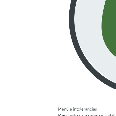
Menú e intolerancias
Menú apto para celíacos y plato